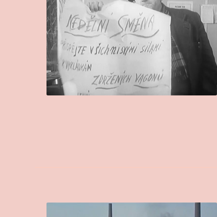
Rozši­řu­jící literatura
Peter HEUMOS: „Vyhrň
v Česko­slo­ven­sk