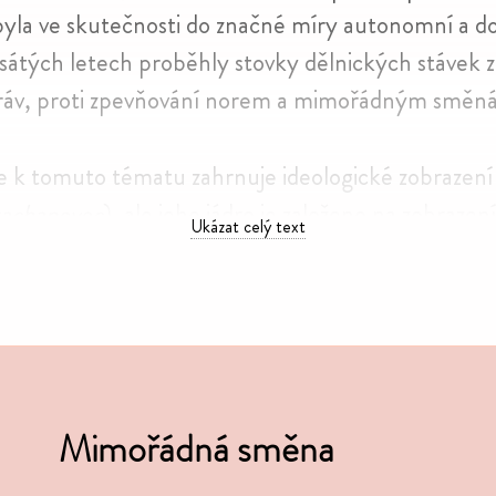
, byla ve skuteč­nosti do značné míry auto­nomní a do
­sá­tých letech proběhly stovky dělnic­kých stávek 
práv, proti zpev­ňo­vání norem a mimo­řád­ným směn
 k tomuto tématu zahr­nuje ideo­lo­gické zobra­zení
acha­no­vec
), ale jeho jádro je zalo­ženo na zobra­zení 
Ukázat celý text
ožno nejvěr­něji. V první filmové ukázce sledu­jeme 
di­te­lem podniku (Mimo­řádná směna –
Obža­lo­van
veň pracov­ního výkonu, který ostře kontras­to­val 
y
(Skři­vánci na niti).
Dopis dělníka z roku 1954
ilus
či poli­ticky moti­vo­vané pracovní mobi­li­zaci a ukaz
Mimořádná směna