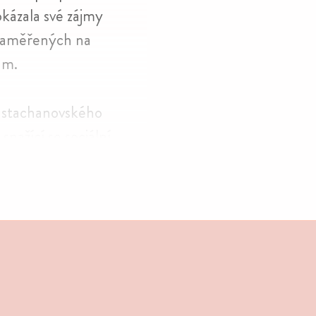
ká­zala své zájmy
zamě­ře­ných na
ám.
 stacha­nov­ského
snažící se soci­ální
spor mezi odbo­ro­
ý).
Druhá filmová
s dobo­vými propa­
truje postoj širo­kých
uje tak na vztah