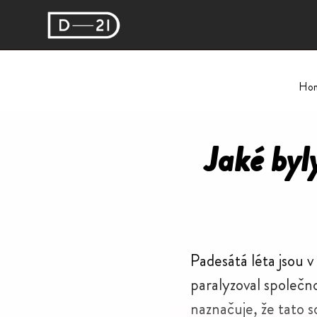
Ho
Jaké byl
Pade­sátá léta jsou v
para­ly­zo­val spole
nazna­čuje, že tato s