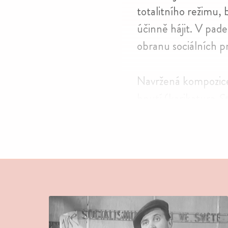
tota­lit­ního režimu
účinně hájit. V pade
obranu soci­ál­ních 
Navr­žená kompo­zice
hnutí (kari­ka­tura
St
praxi zobra­zit co m
vým předá­kem a ře
ukázka ilustruje úro
gan­dis­tic­kými obraz
dělnic­kých vrstev vů
dělníků k režimu.