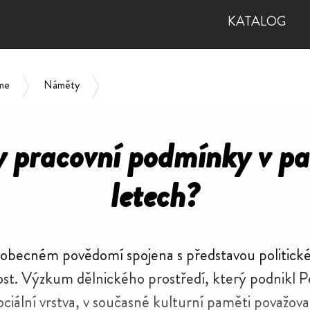
KATALOG
me
Náměty
Jaké byly pracovní podmínky v padesátých le
y pracovní podmínky v p
letech?
 obec­ném pově­domí spojena s před­sta­vou poli­tic­
č­nost. Výzkum dělnic­kého prostředí, který podnik
oci­ální vrstva, v současné kulturní paměti pova­žo­va