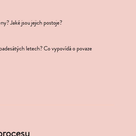
ny? Jaké jsou jejich postoje?
í soci­a­lis­mus
 2006
 pade­sá­tých letech? Co vypo­vídá o povaze
 procesu