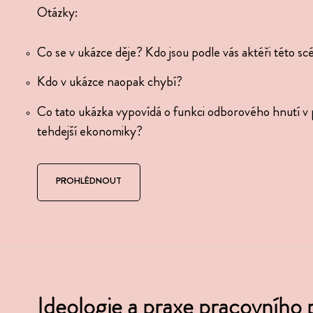
:
Otázky:
Co se v ukázce děje? Kdo jsou podle vás aktéři této scé
me si rukávy než se kola zastaví“. Dělníci a státn
Kdo v ukázce naopak chybí?
u 1945–1968, Ústav soudo­bých dějin AV ČR, Praha
Co tato ukázka vypo­vídá o funkci odbo­ro­vého hnutí v
tehdejší ekonomiky?
PROHLÉDNOUT
Ideologie a praxe pracovního