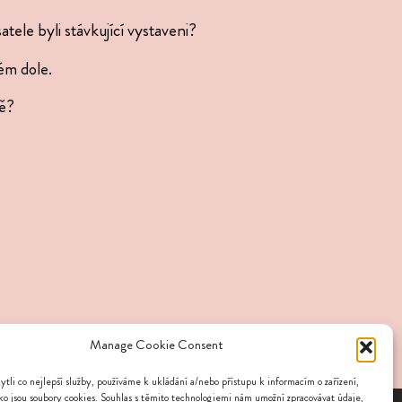
­tele byli stáv­ku­jící vystaveni?
ném dole.
dě?
Manage Cookie Consent
li co nejlepší služby, používáme k ukládání a/nebo přístupu k informacím o zařízení,
ko jsou soubory cookies. Souhlas s těmito technologiemi nám umožní zpracovávat údaje,