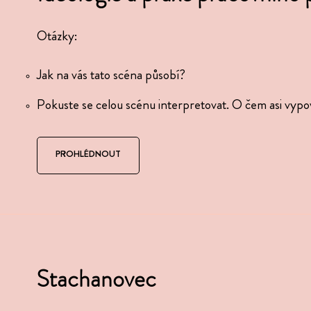
Otázky:
Jak na vás tato scéna působí?
Pokuste se celou scénu inter­pre­to­vat. O čem asi vypo
PROHLÉDNOUT
Stachanovec