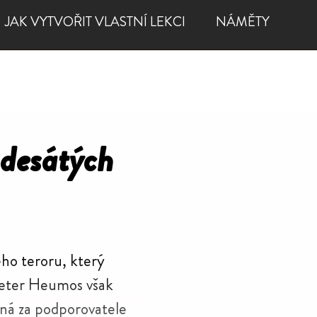
JAK VYTVOŘIT VLASTNÍ LEKCI
NÁMĚTY
tech?
adesátých
kého teroru, který
l Peter Heumos však
ná za podpo­ro­va­tele