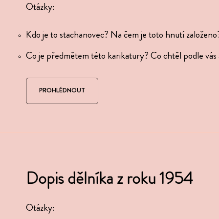
Otázky:
Kdo je to stacha­no­vec? Na čem je toto hnutí založeno
Co je před­mě­tem této kari­ka­tury? Co chtěl podle vás 
PROHLÉDNOUT
Dopis dělníka z roku 1954
Otázky: