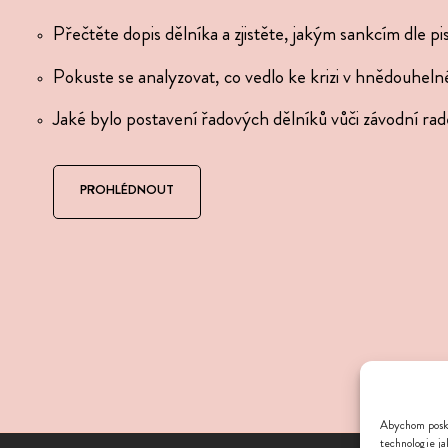
Přečtěte dopis dělníka a zjis­těte, jakým sank­cím dle pisa
Pokuste se analy­zo­vat, co vedlo ke krizi v hnědou­hel­
Jaké bylo posta­vení řado­vých dělníků vůči závodní ra
PROHLÉDNOUT
Abychom poskyt
technologie ja